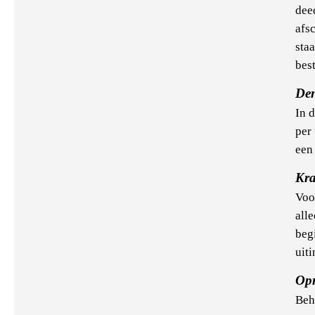
dee
afs
sta
best
De
In 
per
een
Kr
Voo
alle
begi
uiti
Op
Beh