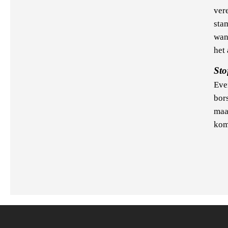
ver
sta
wan
het 
Sto
Eve
bors
maar
kom
Pa