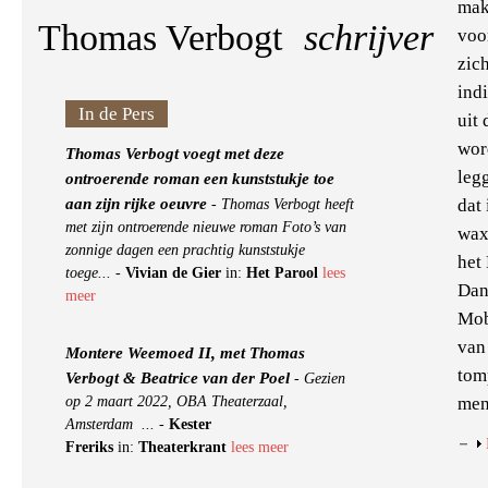
mak
Thomas Verbogt
schrijver
voo
zic
ind
In de Pers
uit
wor
Thomas Verbogt voegt met deze
leg
ontroerende roman een kunststukje toe
aan zijn rijke oeuvre
dat
-
Thomas Verbogt heeft
met zijn ontroerende nieuwe roman Foto’s van
wax
zonnige dagen een prachtig kunststukje
het
toege...
-
Vivian de Gier
in:
Het Parool
lees
Dan
meer
Mob
van 
Montere Weemoed II, met Thomas
tomp
Verbogt & Beatrice van der Poel
-
Gezien
men
op 2 maart 2022, OBA Theaterzaal,
Amsterdam ...
-
Kester
Freriks
in:
Theaterkrant
lees meer