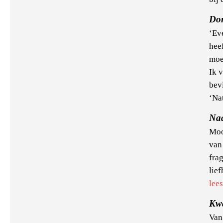
Dor
‘Eve
heef
moet
Ik v
bev
‘Nat
Na
Moo
van
fra
lief
lee
Kw
Van