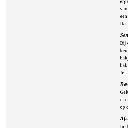
erge
van
een
Ik s
Sen
Bij
keu
bak
bak
Je k
Bew
Gel
ik 
op 
Afs
In d