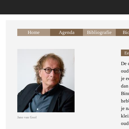
Overslaan en naar de inhoud gaan
Home
Agenda
Bibliografie
Bio
Ee
De 
oud
je e
dan
Bin
heb
je n
kle
Jano van Gool
oud