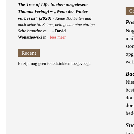
The Tree of Life. Soeben ausgelesen:
C
Thomas Verbogt – „Wenn der Winter
vorbei ist“ (2020)
-
Keine 100 Seiten und
Pos
auch keine 50 Seiten, nein genau eine einzige
Nog
Seite brauchte es....
-
David
Wonschewski
in:
lees meer
mail
sto
Recent
opg
wat.
Er zijn nog geen toneelstukken toegevoegd
Ba
Nie
best
dou
doe
bedo
Sn
Je k