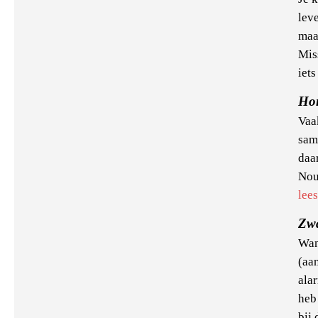
lev
maa
Miss
iet
Ho
Vaa
sam
daa
Nou 
lee
Zw
Wan
(aa
ala
heb
bij 